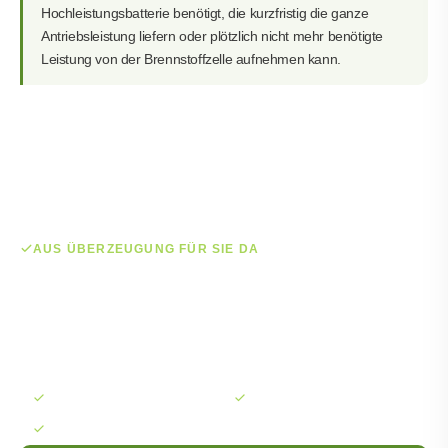
Hochleistungsbatterie benötigt, die kurzfristig die ganze
Antriebsleistung liefern oder plötzlich nicht mehr benötigte
Leistung von der Brennstoffzelle aufnehmen kann.
AUS ÜBERZEUGUNG FÜR SIE DA
Wir sind für Sie da – aus Überzeugung!
Sparen auch Sie mit LichtBlick Geld und verbessern Sie
unsere Welt von zuhause aus!
100% klimaneutrale Energie
TÜV-zertifiziert
Persönliche Beratung