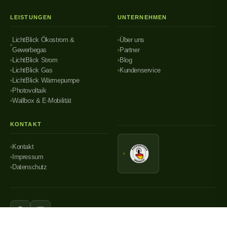
LEISTUNGEN
UNTERNEHMEN
LichtBlick Ökostrom &
Über uns
Gewerbegas
Partner
LichtBlick Strom
Blog
LichtBlick Gas
Kundenservice
LichtBlick Wärmepumpe
Photovoltaik
Wallbox & E-Mobilität
KONTAKT
Kontakt
Impressum
Datenschutz