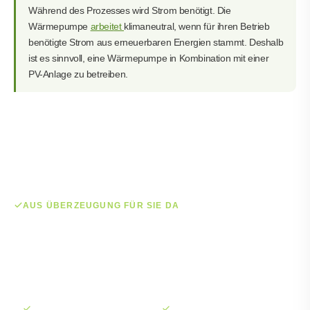
Während des Prozesses wird Strom benötigt. Die
Wärmepumpe
arbeit
et
klimaneutral, wenn für ihren Betrieb
benötigte Strom aus erneuerbaren Energien stammt. Deshalb
ist es sinnvoll, eine Wärmepumpe in Kombination mit einer
PV-Anlage zu betreiben.
AUS ÜBERZEUGUNG FÜR SIE DA
Wir sind für Sie da – aus Überzeugung!
Sparen auch Sie mit LichtBlick Geld und verbessern Sie
unsere Welt von zuhause aus!
100% klimaneutrale Energie
TÜV-zertifiziert